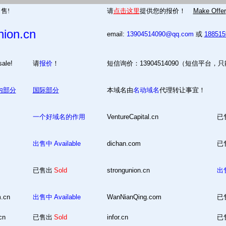
售!
请
点击这里
提供您的报价！
Make Offer
ion.cn
email:
13904514090@qq.com
或
18851
 for sale!
请
报价
！
短信询价：13904514090（短信平台，
内部分
国际部分
本域名由
名动域名
代理转让事宜！
一个好域名的作用
VentureCapital.cn
已
出售中
Available
dichan.com
已
已售出
Sold
strongunion.cn
出
m.cn
出售中
Available
WanNianQing.com
已
cn
已售出
Sold
infor.cn
已